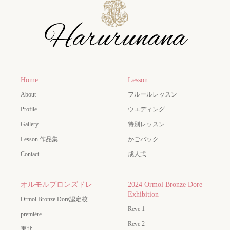
Home
Lesson
About
フルールレッスン
Profile
ウエディング
Gallery
特別レッスン
Lesson 作品集
かごバック
Contact
成人式
オルモルブロンズドレ
2024 Ormol Bronze Dore
Exhibition
Ormol Bronze Dore認定校
Reve 1
première
Reve 2
東北