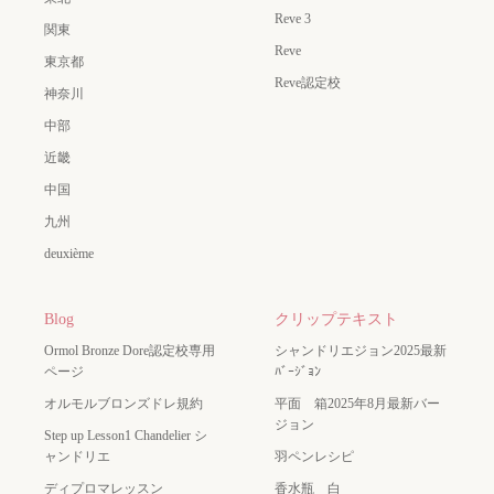
Reve 3
関東
Reve
東京都
Reve認定校
神奈川
中部
近畿
中国
九州
deuxième
Blog
クリップテキスト
Ormol Bronze Dore認定校専用
シャンドリエジョン2025最新
ページ
ﾊﾞｰｼﾞｮﾝ
オルモルブロンズドレ規約
平面 箱2025年8月最新バー
ジョン
Step up Lesson1 Chandelier シ
ャンドリエ
羽ペンレシピ
ディプロマレッスン
香水瓶 白