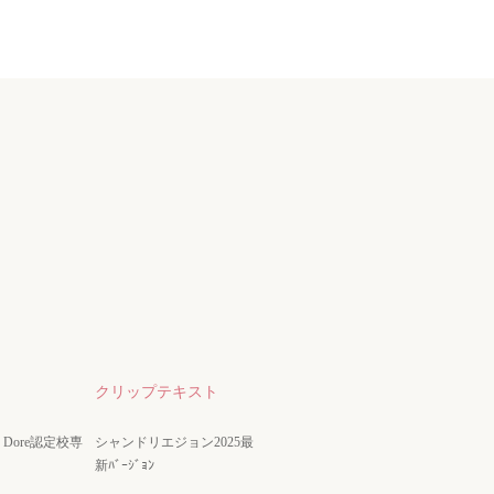
クリップテキスト
nze Dore認定校専
シャンドリエジョン2025最
新ﾊﾞｰｼﾞｮﾝ