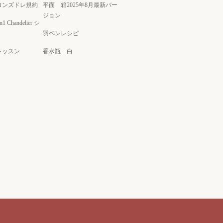
ロンズドレ規約
平面 箱2025年8月最新バー
ジョン
on1 Chandelier シ
羽ペンレシピ
レッスン
香水瓶 白