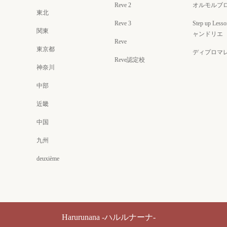
Reve 2
オルモルブ
東北
Reve 3
Step up Less
関東
ャンドリエ
Reve
東京都
ディプロマ
Reve認定校
神奈川
中部
近畿
中国
九州
deuxième
Harurunana -ハルルナーナ-