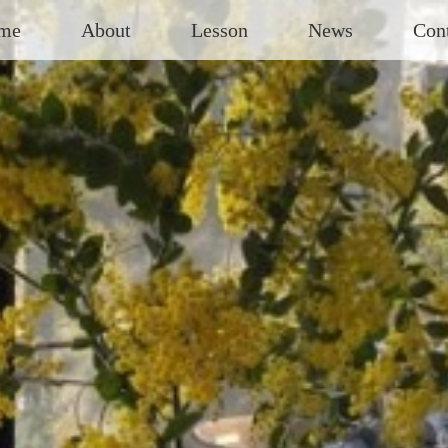
me
About
Lesson
News
Con