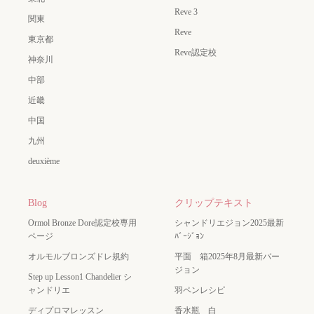
Reve 3
関東
Reve
東京都
Reve認定校
神奈川
中部
近畿
中国
九州
deuxième
Blog
クリップテキスト
Ormol Bronze Dore認定校専用
シャンドリエジョン2025最新
ページ
ﾊﾞｰｼﾞｮﾝ
オルモルブロンズドレ規約
平面 箱2025年8月最新バー
ジョン
Step up Lesson1 Chandelier シ
ャンドリエ
羽ペンレシピ
ディプロマレッスン
香水瓶 白