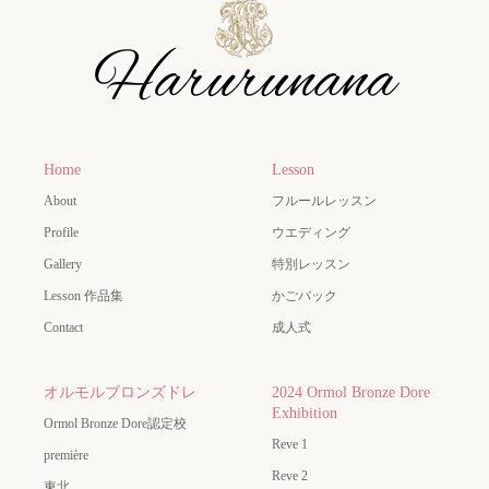
Home
Lesson
About
フルールレッスン
Profile
ウエディング
Gallery
特別レッスン
Lesson 作品集
かごバック
Contact
成人式
オルモルブロンズドレ
2024 Ormol Bronze Dore
Exhibition
Ormol Bronze Dore認定校
Reve 1
première
Reve 2
東北