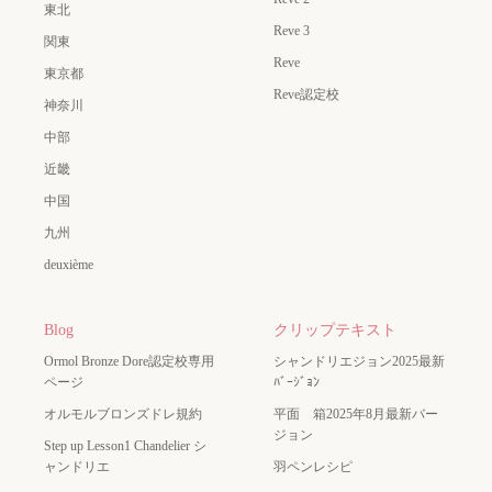
東北
Reve 3
関東
Reve
東京都
Reve認定校
神奈川
中部
近畿
中国
九州
deuxième
Blog
クリップテキスト
Ormol Bronze Dore認定校専用
シャンドリエジョン2025最新
ページ
ﾊﾞｰｼﾞｮﾝ
オルモルブロンズドレ規約
平面 箱2025年8月最新バー
ジョン
Step up Lesson1 Chandelier シ
ャンドリエ
羽ペンレシピ