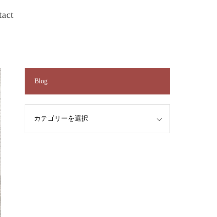
tact
Blog