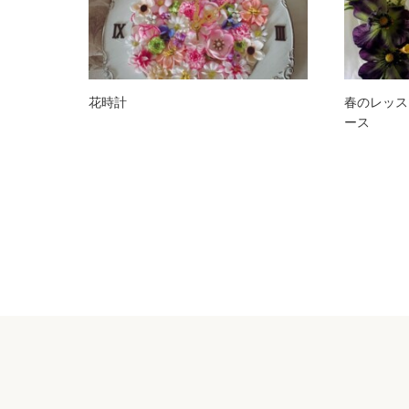
花時計
春のレッス
ース