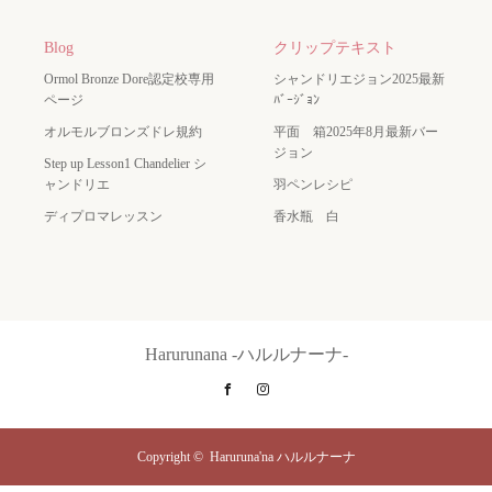
Blog
クリップテキスト
Ormol Bronze Dore認定校専用
シャンドリエジョン2025最新
ページ
ﾊﾞｰｼﾞｮﾝ
オルモルブロンズドレ規約
平面 箱2025年8月最新バー
ジョン
Step up Lesson1 Chandelier シ
ャンドリエ
羽ペンレシピ
ディプロマレッスン
香水瓶 白
Harurunana -ハルルナーナ-
Facebook
Instagram
Copyright ©
Haruruna'na ハルルナーナ