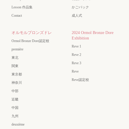
Lesson 作品集
かごバック
Contact
成人式
オルモルブロンズドレ
2024 Ormol Bronze Dore
Exhibition
Ormol Bronze Dore認定校
Reve 1
première
Reve 2
東北
Reve 3
関東
Reve
東京都
Reve認定校
神奈川
中部
近畿
中国
九州
deuxième