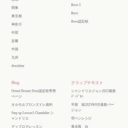
Reve 3
関東
Reve
東京都
Reve認定校
神奈川
中部
近畿
中国
九州
deuxième
Blog
クリップテキスト
Ormol Bronze Dore認定校専用
シャンドリエジョン2025最新
ページ
ﾊﾞｰｼﾞｮﾝ
オルモルブロンズドレ規約
平面 箱2025年8月最新バー
ジョン
Step up Lesson1 Chandelier シ
ャンドリエ
羽ペンレシピ
ディプロマレッスン
香水瓶 白