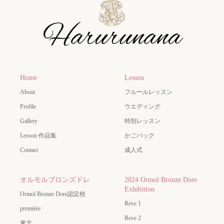
Home
Lesson
About
フルールレッスン
Profile
ウエディング
Gallery
特別レッスン
Lesson 作品集
かごバック
Contact
成人式
オルモルブロンズドレ
2024 Ormol Bronze Dore
Exhibition
Ormol Bronze Dore認定校
Reve 1
première
Reve 2
東北