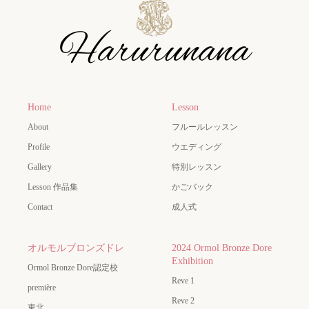
Home
Lesson
About
フルールレッスン
Profile
ウエディング
Gallery
特別レッスン
Lesson 作品集
かごバック
Contact
成人式
オルモルブロンズドレ
2024 Ormol Bronze Dore
Exhibition
Ormol Bronze Dore認定校
Reve 1
première
Reve 2
東北