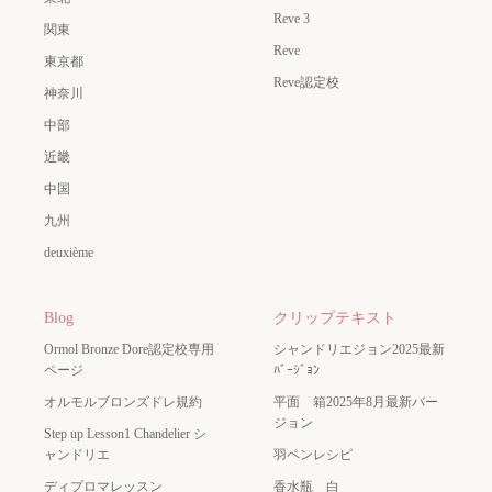
Reve 3
関東
Reve
東京都
Reve認定校
神奈川
中部
近畿
中国
九州
deuxième
Blog
クリップテキスト
Ormol Bronze Dore認定校専用
シャンドリエジョン2025最新
ページ
ﾊﾞｰｼﾞｮﾝ
オルモルブロンズドレ規約
平面 箱2025年8月最新バー
ジョン
Step up Lesson1 Chandelier シ
ャンドリエ
羽ペンレシピ
ディプロマレッスン
香水瓶 白