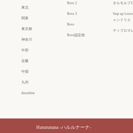
Reve 2
オルモルブ
東北
Reve 3
Step up Less
関東
ャンドリエ
Reve
東京都
ディプロマ
Reve認定校
神奈川
中部
近畿
中国
九州
deuxième
Harurunana -ハルルナーナ-