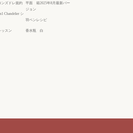
ロンズドレ規約
平面 箱2025年8月最新バー
ジョン
on1 Chandelier シ
羽ペンレシピ
レッスン
香水瓶 白