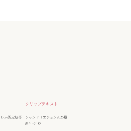
クリップテキスト
nze Dore認定校専
シャンドリエジョン2025最
新ﾊﾞｰｼﾞｮﾝ