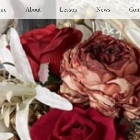
me
About
Lesson
News
Con