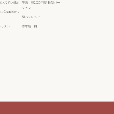
ロンズドレ規約
平面 箱2025年8月最新バー
ジョン
on1 Chandelier シ
羽ペンレシピ
レッスン
香水瓶 白