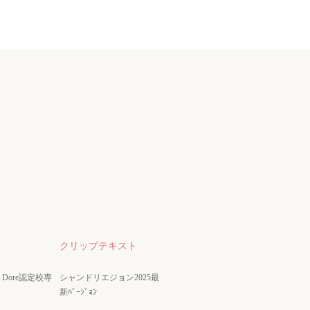
クリップテキスト
nze Dore認定校専
シャンドリエジョン2025最
新ﾊﾞｰｼﾞｮﾝ