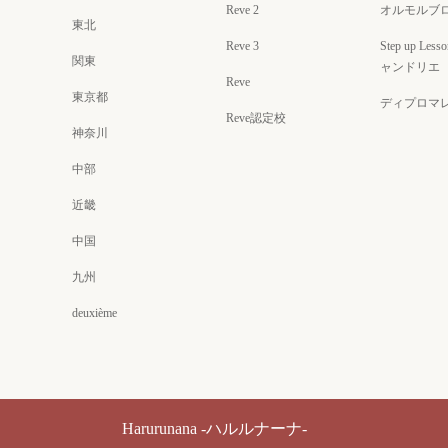
Reve 2
オルモルブ
東北
Reve 3
Step up Less
関東
ャンドリエ
Reve
東京都
ディプロマ
Reve認定校
神奈川
中部
近畿
中国
九州
deuxième
Harurunana -ハルルナーナ-