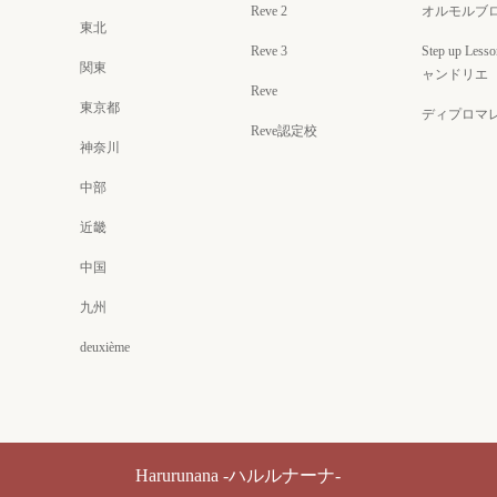
Reve 2
オルモルブ
東北
Reve 3
Step up Less
関東
ャンドリエ
Reve
東京都
ディプロマ
Reve認定校
神奈川
中部
近畿
中国
九州
deuxième
Harurunana -ハルルナーナ-