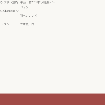
ロンズドレ規約
平面 箱2025年8月最新バー
ジョン
on1 Chandelier シ
羽ペンレシピ
レッスン
香水瓶 白