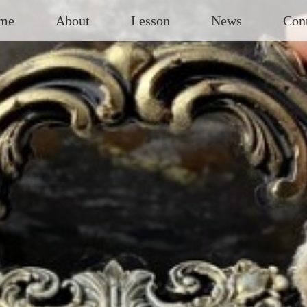
me
About
Lesson
News
Con