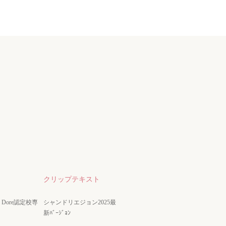
クリップテキスト
nze Dore認定校専
シャンドリエジョン2025最
新ﾊﾞｰｼﾞｮﾝ