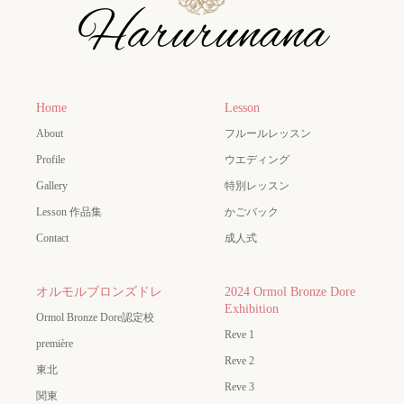
Home
Lesson
About
フルールレッスン
Profile
ウエディング
Gallery
特別レッスン
Lesson 作品集
かごバック
Contact
成人式
オルモルブロンズドレ
2024 Ormol Bronze Dore
Exhibition
Ormol Bronze Dore認定校
Reve 1
première
Reve 2
東北
Reve 3
関東