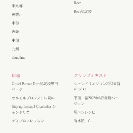
Reve
東京都
Reve認定校
神奈川
中部
近畿
中国
九州
deuxième
Blog
クリップテキスト
Ormol Bronze Dore認定校専用
シャンドリエジョン2025最新
ページ
ﾊﾞｰｼﾞｮﾝ
オルモルブロンズドレ規約
平面 箱2025年8月最新バー
ジョン
Step up Lesson1 Chandelier シ
ャンドリエ
羽ペンレシピ
ディプロマレッスン
香水瓶 白