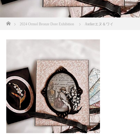
ホーム
2024 Ormol Bronze Dore Exhibition
Atelierエヌ＆ワイ