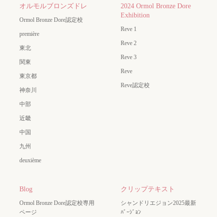
オルモルブロンズドレ
2024 Ormol Bronze Dore
Exhibition
Ormol Bronze Dore認定校
Reve 1
première
Reve 2
東北
Reve 3
関東
Reve
東京都
Reve認定校
神奈川
中部
近畿
中国
九州
deuxième
Blog
クリップテキスト
Ormol Bronze Dore認定校専用
シャンドリエジョン2025最新
ページ
ﾊﾞｰｼﾞｮﾝ