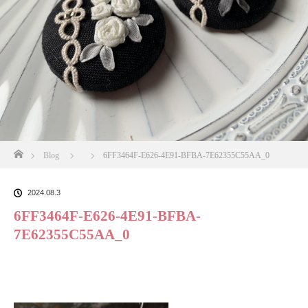
ホーム
Blog
6FF3464F-E626-4E91-BFBA-7E62355C55AA_0
2024.08.3
6FF3464F-E626-4E91-BFBA-
7E62355C55AA_0