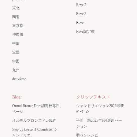
Reve 2
東北
Reve 3
関東
Reve
東京都
Reve認定校
神奈川
中部
近畿
中国
九州
deuxième
Blog
クリップテキスト
Ormol Bronze Dore認定校専用
シャンドリエジョン2025最新
ページ
ﾊﾞｰｼﾞｮﾝ
オルモルブロンズドレ規約
平面 箱2025年8月最新バー
ジョン
Step up Lesson1 Chandelier シ
ャンドリエ
羽ペンレシピ