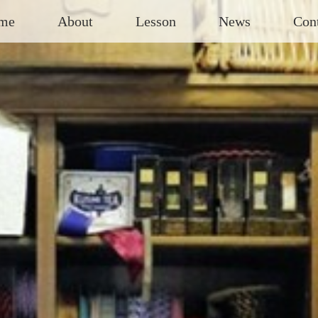
me
About
Lesson
News
Con