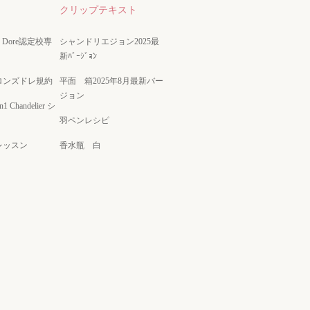
クリップテキスト
nze Dore認定校専
シャンドリエジョン2025最
新ﾊﾞｰｼﾞｮﾝ
ロンズドレ規約
平面 箱2025年8月最新バー
ジョン
on1 Chandelier シ
羽ペンレシピ
レッスン
香水瓶 白