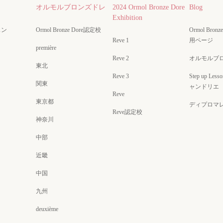
オルモルブロンズドレ
2024 Ormol Bronze Dore
Blog
Exhibition
スン
Ormol Bronze Dore認定校
Ormol Bro
Reve 1
用ページ
première
Reve 2
オルモルブ
東北
Reve 3
Step up Less
関東
ャンドリエ
Reve
東京都
ディプロマ
Reve認定校
神奈川
中部
近畿
中国
九州
deuxième