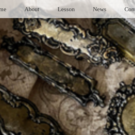
me
About
Lesson
News
Con