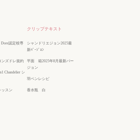
クリップテキスト
nze Dore認定校専
シャンドリエジョン2025最
新ﾊﾞｰｼﾞｮﾝ
ロンズドレ規約
平面 箱2025年8月最新バー
ジョン
on1 Chandelier シ
羽ペンレシピ
レッスン
香水瓶 白