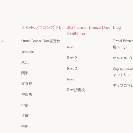
オルモルブロンズドレ
2024 Ormol Bronze Dore
Blog
Exhibition
スン
Ormol Bronze Dore認定校
Ormol Bro
Reve 1
用ページ
première
Reve 2
オルモルブ
東北
Reve 3
Step up Less
関東
ャンドリエ
Reve
東京都
ディプロマ
Reve認定校
神奈川
中部
近畿
中国