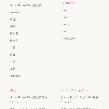
Exhibition
Ormol Bronze Dore認定校
Reve 1
première
Reve 2
東北
Reve 3
関東
Reve
東京都
Reve認定校
神奈川
中部
近畿
中国
九州
deuxième
Blog
クリップテキスト
Ormol Bronze Dore認定校専用
シャンドリエジョン2025最新
ページ
ﾊﾞｰｼﾞｮﾝ
オルモルブロンズドレ規約
平面 箱2025年8月最新バー