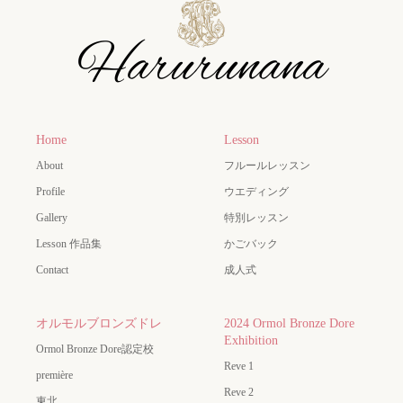
Home
Lesson
About
フルールレッスン
Profile
ウエディング
Gallery
特別レッスン
Lesson 作品集
かごバック
Contact
成人式
オルモルブロンズドレ
2024 Ormol Bronze Dore
Exhibition
Ormol Bronze Dore認定校
Reve 1
première
Reve 2
東北