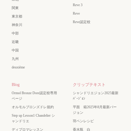
Reve 3
関東
Reve
東京都
Reve認定校
神奈川
中部
近畿
中国
九州
deuxième
Blog
クリップテキスト
Ormol Bronze Dore認定校専用
シャンドリエジョン2025最新
ページ
ﾊﾞｰｼﾞｮﾝ
オルモルブロンズドレ規約
平面 箱2025年8月最新バー
ジョン
Step up Lesson1 Chandelier シ
ャンドリエ
羽ペンレシピ
ディプロマレッスン
香水瓶 白