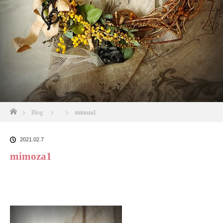
ホーム
Blog
mimoza1
2021.02.7
mimoza1