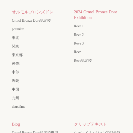
オルモルブロンズドレ
2024 Ormol Bronze Dore
Exhibition
Ormol Bronze Dore認定校
Reve 1
première
Reve 2
東北
Reve 3
関東
Reve
東京都
Reve認定校
神奈川
中部
近畿
中国
九州
deuxième
Blog
クリップテキスト
Ormol Bronze Dore認定校専用
シャンドリエジョン2025最新