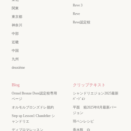
Reve 3
関東
Reve
東京都
Reve認定校
神奈川
中部
近畿
中国
九州
deuxième
Blog
クリップテキスト
Ormol Bronze Dore認定校専用
シャンドリエジョン2025最新
ページ
ﾊﾞｰｼﾞｮﾝ
オルモルブロンズドレ規約
平面 箱2025年8月最新バー
ジョン
Step up Lesson1 Chandelier シ
ャンドリエ
羽ペンレシピ
ディプロマレッスン
香水瓶 白