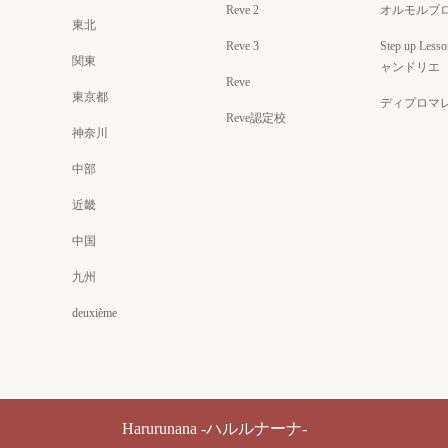
Reve 2
オルモルブ
東北
Reve 3
Step up Less
関東
ャンドリエ
Reve
東京都
ディプロマ
Reve認定校
神奈川
中部
近畿
中国
九州
deuxième
Harurunana -ハルルナーナ-