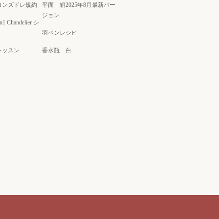
ロンズドレ規約
平面 箱2025年8月最新バー
ジョン
on1 Chandelier シ
羽ペンレシピ
レッスン
香水瓶 白