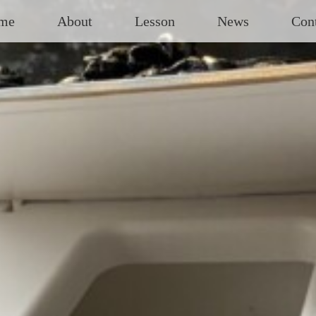
me
About
Lesson
News
Con