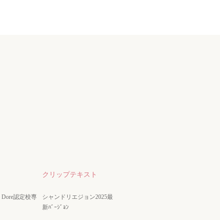
クリップテキスト
nze Dore認定校専
シャンドリエジョン2025最
新ﾊﾞｰｼﾞｮﾝ