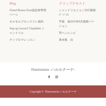
Blog
クリップテキスト
Ormol Bronze Dore認定校専用
シャンドリエジョン2025最新
ページ
ﾊﾞｰｼﾞｮﾝ
オルモルブロンズドレ規約
平面 箱2025年8月最新バー
ジョン
Step up Lesson1 Chandelier シ
ャンドリエ
羽ペンレシピ
ディプロマレッスン
香水瓶 白
Harurunana -ハルルナーナ-
Facebook
Instagram
Copyright ©
Haruruna'na ハルルナーナ