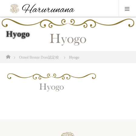
Hyogo
ホーム
Ormol Bronze Dore認定校
Hyogo