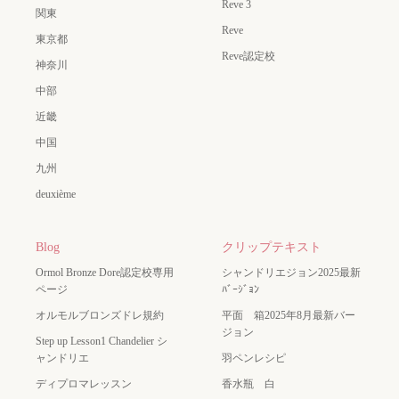
Reve 3
関東
Reve
東京都
Reve認定校
神奈川
中部
近畿
中国
九州
deuxième
Blog
クリップテキスト
Ormol Bronze Dore認定校専用
シャンドリエジョン2025最新
ページ
ﾊﾞｰｼﾞｮﾝ
オルモルブロンズドレ規約
平面 箱2025年8月最新バー
ジョン
Step up Lesson1 Chandelier シ
ャンドリエ
羽ペンレシピ
ディプロマレッスン
香水瓶 白