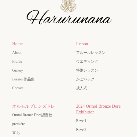
Home
Lesson
About
フルールレッスン
Profile
ウエディング
Gallery
特別レッスン
Lesson 作品集
かごバック
Contact
成人式
オルモルブロンズドレ
2024 Ormol Bronze Dore
Exhibition
Ormol Bronze Dore認定校
Reve 1
première
Reve 2
東北