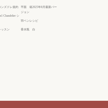
ロンズドレ規約
平面 箱2025年8月最新バー
ジョン
on1 Chandelier シ
羽ペンレシピ
レッスン
香水瓶 白