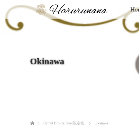
Ho
Okinawa
ホーム
Ormol Bronze Dore認定校
Okinawa