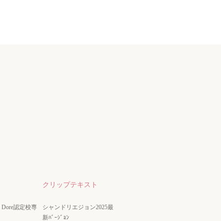
クリップテキスト
nze Dore認定校専
シャンドリエジョン2025最
新ﾊﾞｰｼﾞｮﾝ