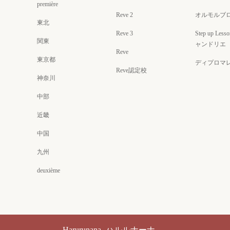
première
Reve 2
オルモルブ
東北
Reve 3
Step up Less
関東
ャンドリエ
Reve
東京都
ディプロマ
Reve認定校
神奈川
中部
近畿
中国
九州
deuxième
Harurunana -ハルルナーナ-