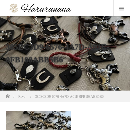
385EC3D9-6576-4A7D-A01E-
0FB108ABB5B6
ホーム
Reve
385EC3D9-6576-4A7D-A01E-0FB108ABB5B6