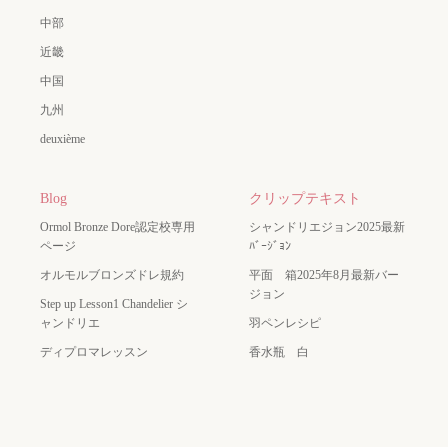
中部
近畿
中国
九州
deuxième
Blog
クリップテキスト
Ormol Bronze Dore認定校専用
シャンドリエジョン2025最新
ページ
ﾊﾞｰｼﾞｮﾝ
オルモルブロンズドレ規約
平面 箱2025年8月最新バー
ジョン
Step up Lesson1 Chandelier シ
ャンドリエ
羽ペンレシピ
ディプロマレッスン
香水瓶 白