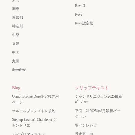
Reve 3
関東
Reve
東京都
Reve認定校
神奈川
中部
近畿
中国
九州
deuxième
Blog
クリップテキスト
Ormol Bronze Dore認定校専用
シャンドリエジョン2025最新
ページ
ﾊﾞｰｼﾞｮﾝ
オルモルブロンズドレ規約
平面 箱2025年8月最新バー
ジョン
Step up Lesson1 Chandelier シ
ャンドリエ
羽ペンレシピ
ディプロマレッスン
香水瓶 白