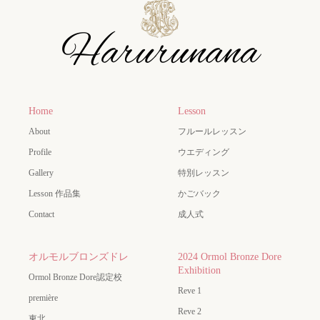
Home
Lesson
About
フルールレッスン
Profile
ウエディング
Gallery
特別レッスン
Lesson 作品集
かごバック
Contact
成人式
オルモルブロンズドレ
2024 Ormol Bronze Dore
Exhibition
Ormol Bronze Dore認定校
Reve 1
première
Reve 2
東北