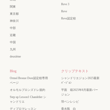
Reve 3
関東
Reve
東京都
Reve認定校
神奈川
中部
近畿
中国
九州
deuxième
Blog
クリップテキスト
Ormol Bronze Dore認定校専用
シャンドリエジョン2025最新
ページ
ﾊﾞｰｼﾞｮﾝ
オルモルブロンズドレ規約
平面 箱2025年8月最新バー
ジョン
Step up Lesson1 Chandelier シ
ャンドリエ
羽ペンレシピ
ディプロマレッスン
香水瓶 白