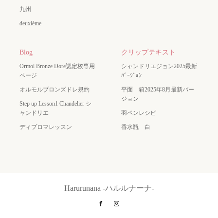
九州
deuxième
Blog
クリップテキスト
Ormol Bronze Dore認定校専用
シャンドリエジョン2025最新
ページ
ﾊﾞｰｼﾞｮﾝ
オルモルブロンズドレ規約
平面 箱2025年8月最新バー
ジョン
Step up Lesson1 Chandelier シ
ャンドリエ
羽ペンレシピ
ディプロマレッスン
香水瓶 白
Harurunana -ハルルナーナ-
Facebook
Instagram