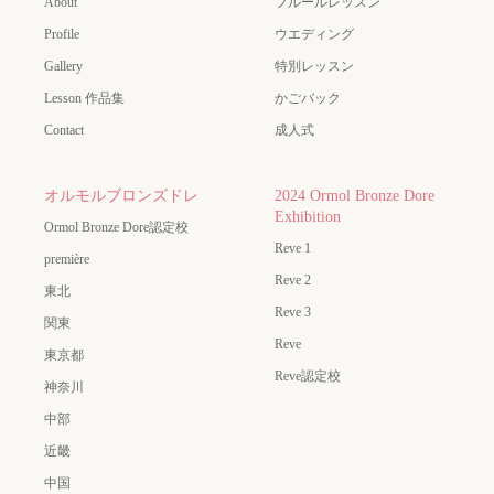
About
フルールレッスン
Profile
ウエディング
Gallery
特別レッスン
Lesson 作品集
かごバック
Contact
成人式
オルモルブロンズドレ
2024 Ormol Bronze Dore
Exhibition
Ormol Bronze Dore認定校
Reve 1
première
Reve 2
東北
Reve 3
関東
Reve
東京都
Reve認定校
神奈川
中部
近畿
中国